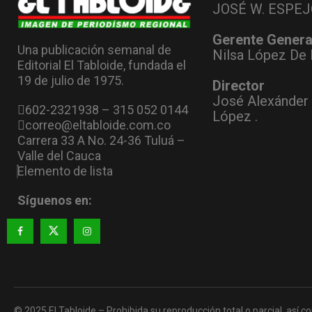
JOSÉ W. ESPEJ
Gerente Genera
Una publicación semanal de
Nilsa López De 
Editorial El Tabloide, fundada el
19 de julio de 1975.
Director
José Alexánder
602-2321938 – 315 052 0144
López .
correo@eltabloide.com.co
Carrera 33 A No. 24-36 Tuluá –
Valle del Cauca
Elemento de lista
Síguenos en:
© 2025 El Tabloide – Prohibida su reproducción total o parcial, así co