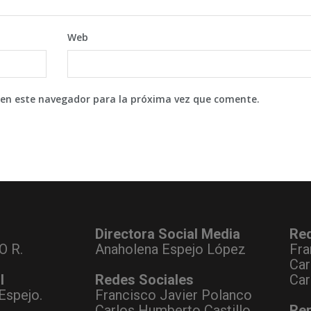
Web
 en este navegador para la próxima vez que comente.
Directora Social Media
Re
O R.
Anaholena Espejo López
Fra
Car
l
Redes Sociales
Car
Espejo.
Francisco Javier Polanco
Carlos Humberto Castillo
Rep