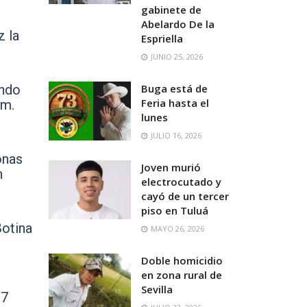
gabinete de
Abelardo De la
z la
Espriella
JUNIO 25, 2026
ando
Buga está de
Feria hasta el
.m.
lunes
JULIO 16, 2026
onas
Joven murió
n
electrocutado y
cayó de un tercer
piso en Tuluá
Botina
MAYO 26, 2026
Doble homicidio
en zona rural de
Sevilla
27