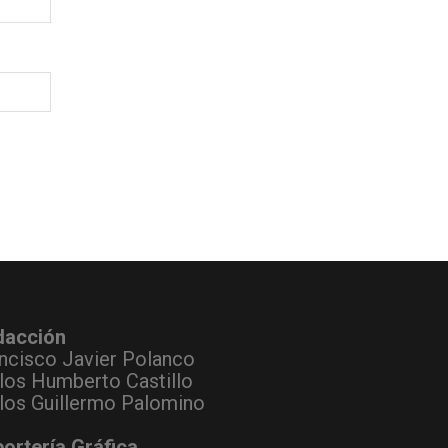
dacción
ncisco Javier Polanco
los Humberto Castillo
los Guillermo Palomino
ortería Gráfica