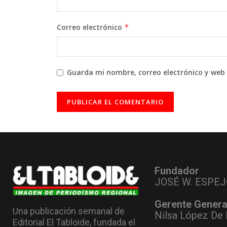
Correo electrónico
*
Guarda mi nombre, correo electrónico y web
Fundador
JOSÉ W. ESPEJ
Gerente Genera
Una publicación semanal de
Nilsa López De 
Editorial El Tabloide, fundada el