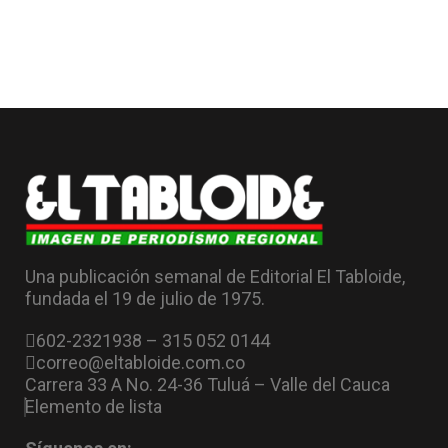
Una publicación semanal de Editorial El Tabloide,
fundada el 19 de julio de 1975.
602-2321938 – 315 052 0144
correo@eltabloide.com.co
Carrera 33 A No. 24-36 Tuluá – Valle del Cauca
Elemento de lista