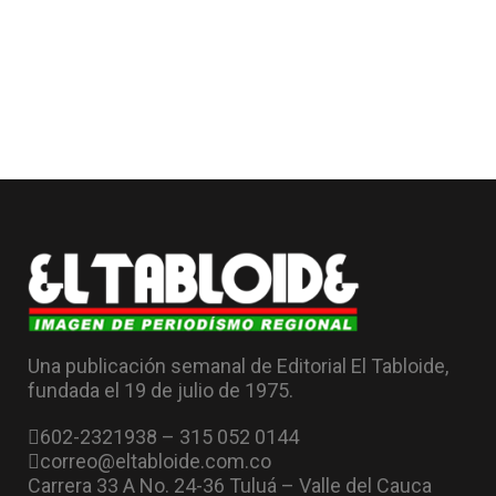
Una publicación semanal de Editorial El Tabloide,
fundada el 19 de julio de 1975.
602-2321938 – 315 052 0144
correo@eltabloide.com.co
Carrera 33 A No. 24-36 Tuluá – Valle del Cauca