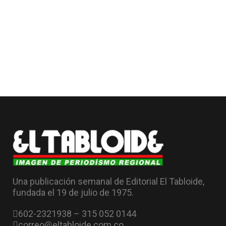
Una publicación semanal de Editorial El Tabloide,
fundada el 19 de julio de 1975.
602-2321938 – 315 052 0144
correo@eltabloide.com.co