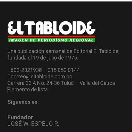
Una publicación semanal de Editorial El Tabloide,
fundada el 19 de julio de 1975.
602-2321938 – 315 052 0144
correo@eltabloide.com.co
Carrera 33 A No. 24-36 Tuluá – Valle del Cauca
Elemento de lista
Síguenos en:
Fundador
JOSÉ W. ESPEJO R.