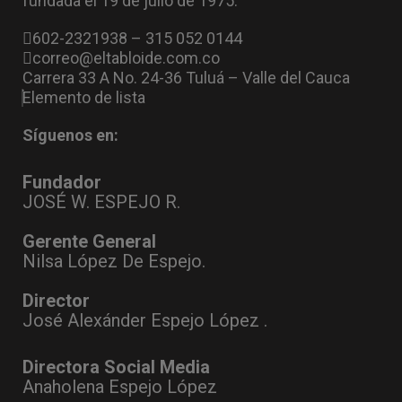
fundada el 19 de julio de 1975.
602-2321938 – 315 052 0144
correo@eltabloide.com.co
Carrera 33 A No. 24-36 Tuluá – Valle del Cauca
Elemento de lista
Síguenos en:
Fundador
JOSÉ W. ESPEJO R.
Gerente General
Nilsa López De Espejo.
Director
José Alexánder Espejo López .
Directora Social Media
Anaholena Espejo López