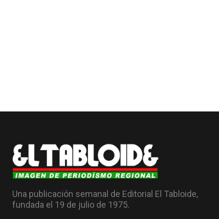
Una publicación semanal de Editorial El Tabloide,
fundada el 19 de julio de 1975.