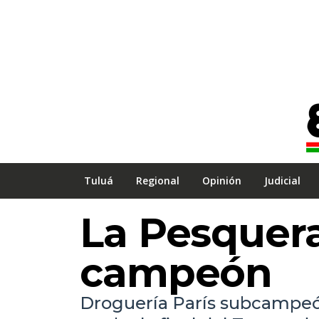
Tuluá
Regional
Opinión
Judicial
La Pesquera
campeón
Droguería París subcampeón