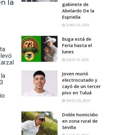
n la
gabinete de
Abelardo De la
Espriella
JUNIO 25, 2026
Buga está de
Feria hasta el
ta
lunes
llevó
JULIO 16, 2026
Zarzal
Joven murió
la
electrocutado y
13
cayó de un tercer
piso en Tuluá
io
MAYO 26, 2026
Doble homicidio
en zona rural de
Sevilla