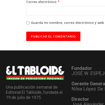
Correo electrónico
*
Guarda mi nombre, correo electrónico y web
Fundador
JOSÉ W. ESPEJ
Gerente Genera
Una publicación semanal de
Nilsa López De 
Editorial El Tabloide, fundada el
19 de julio de 1975.
Director
José Alexánder