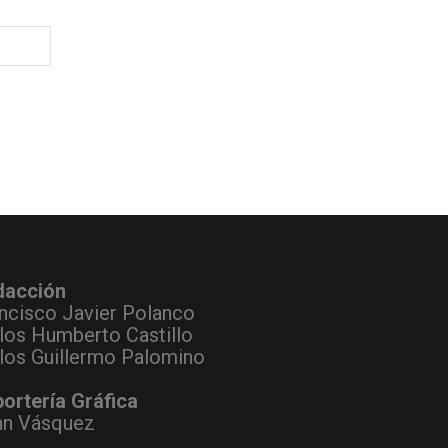
dacción
ncisco Javier Polanco
los Humberto Castillo
los Guillermo Palomino
ortería Gráfica
hn Vásquez