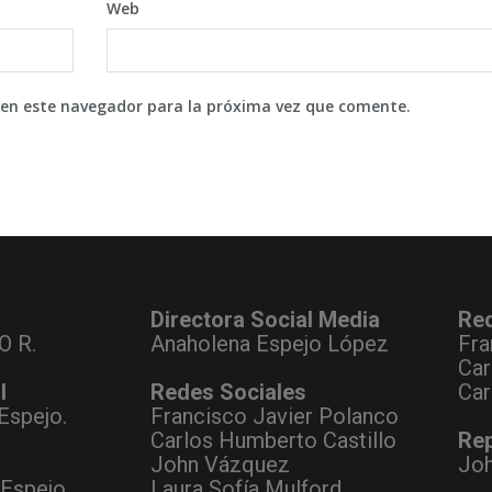
Web
 en este navegador para la próxima vez que comente.
Directora Social Media
Re
O R.
Anaholena Espejo López
Fra
Car
l
Redes Sociales
Car
Espejo.
Francisco Javier Polanco
Carlos Humberto Castillo
Rep
John Vázquez
Jo
 Espejo
Laura Sofía Mulford