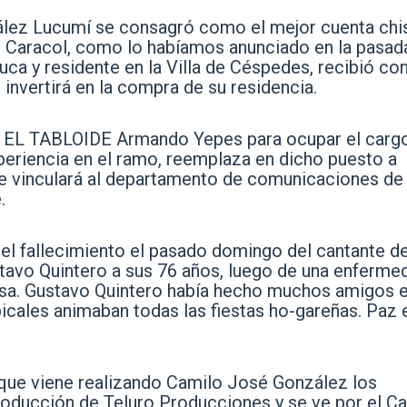
lez Lucumí se consagró como el mejor cuenta chi
l Caracol
, como lo habíamos anunciado en la pasad
uca y residente en la Villa de Céspedes, recibió c
invertirá en la compra de su residencia.
a EL TABLOIDE Armando Yepes para ocupar el carg
periencia en el ramo, reemplaza en dicho puesto a
e vinculará al departamento de comunicaciones de
.
e el fallecimiento el pasado domingo del cantante d
stavo Quintero a sus 76 años, luego de una enferme
paisa. Gustavo Quintero había hecho muchos amigos 
icales animaban todas las fiestas ho-gareñas. Paz 
que viene realizando Camilo José González los
roducción de Teluro Producciones y se ve por el Ca