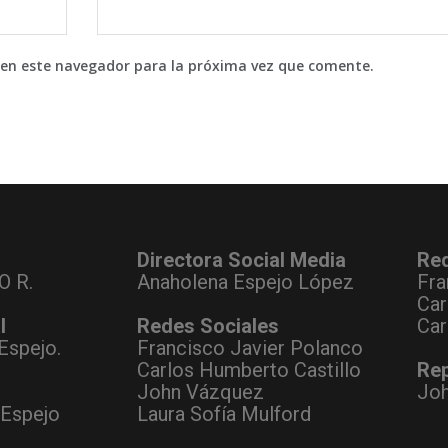
 en este navegador para la próxima vez que comente.
Directora Social Media
Re
O R.
Anaholena Espejo López
Fra
Car
l
Redes Sociales
Car
Espejo.
Francisco Javier Polanco
Carlos Humberto Castillo
Rep
John Vázquez
Jo
 Espejo
Laura Sofía Mulford