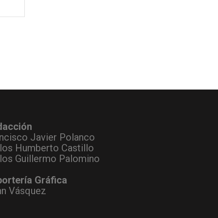
dacción
ncisco Javier Polanco
los Humberto Castillo
los Guillermo Palomino
ortería Gráfica
hn Vásquez