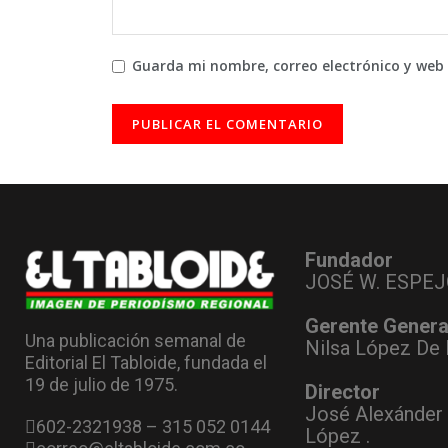
Guarda mi nombre, correo electrónico y web
Fundador
JOSÉ W. ESPEJ
Gerente Genera
Una publicación semanal de
Nilsa López De 
Editorial El Tabloide, fundada el
19 de julio de 1975.
Director
José Alexánder
602-2321938 – 315 052 0144
López .