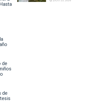
JULIO 23, 2026
 Hasta
la
 año
o de
 niños
bo
s de
tesis