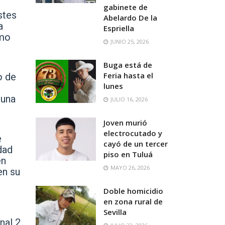
gabinete de
stes
Abelardo De la
a
Espriella
omo
JUNIO 25, 2026
Buga está de
Feria hasta el
o de
lunes
 una
JULIO 16, 2026
Joven murió
electrocutado y
e
cayó de un tercer
dad
piso en Tuluá
en
MAYO 26, 2026
en su
Doble homicidio
en zona rural de
Sevilla
nal 2