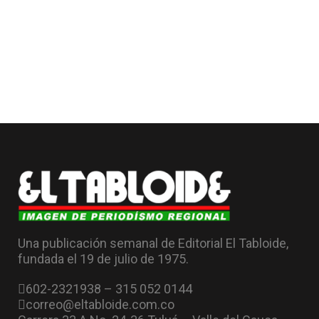
Una publicación semanal de Editorial El Tabloide,
fundada el 19 de julio de 1975.
602-2321938 – 315 052 0144
correo@eltabloide.com.co