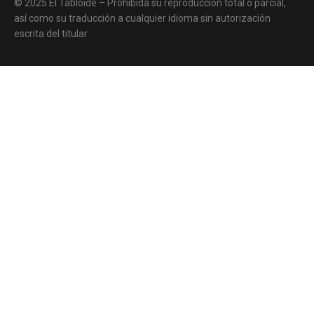
© 2025 El Tabloide – Prohibida su reproducción total o parcial,
así como su traducción a cualquier idioma sin autorización
escrita del titular