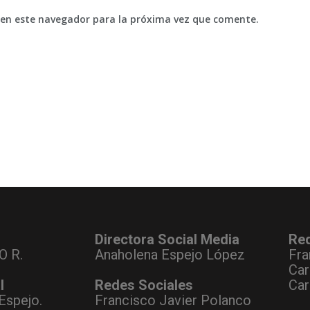
 en este navegador para la próxima vez que comente.
Directora Social Media
Re
O R.
Anaholena Espejo López
Fra
Car
l
Redes Sociales
Car
Espejo.
Francisco Javier Polanco