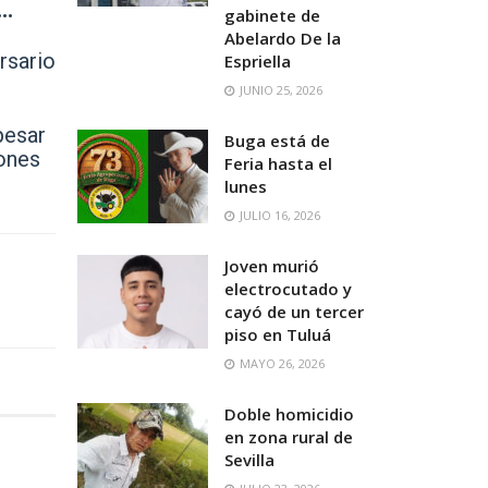
..
gabinete de
Abelardo De la
rsario
Espriella
JUNIO 25, 2026
pesar
Buga está de
iones
Feria hasta el
lunes
JULIO 16, 2026
Joven murió
electrocutado y
cayó de un tercer
piso en Tuluá
MAYO 26, 2026
Doble homicidio
en zona rural de
Sevilla