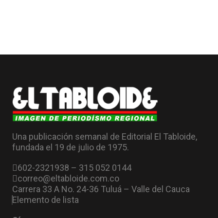
Una publicación semanal de Editorial El Tabloide,
fundada el 19 de julio de 1975.
602-2321938 – 315 052 0144
correo@eltabloide.com.co
Carrera 33 A No. 24-36 Tuluá – Valle del Cauca
Elemento de lista