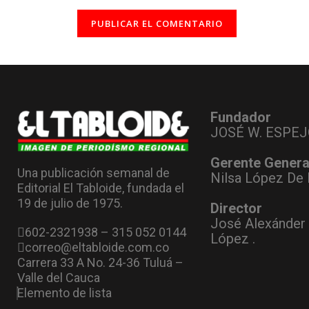
Fundador
JOSÉ W. ESPEJ
Gerente Genera
Una publicación semanal de
Nilsa López De 
Editorial El Tabloide, fundada el
19 de julio de 1975.
Director
José Alexánder
602-2321938 – 315 052 0144
López .
correo@eltabloide.com.co
Carrera 33 A No. 24-36 Tuluá –
Valle del Cauca
Elemento de lista