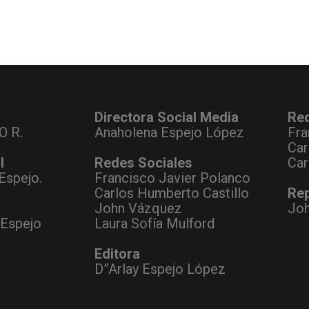
Directora Social Media
Re
O R.
Anaholena Espejo López
Fra
Car
l
Redes Sociales
Car
Espejo.
Francisco Javier Polanco
Carlos Humberto Castillo
Rep
John Vázquez
Jo
 Espejo
Laura Sofía Mulford
Editora
D”Arlay Espejo López