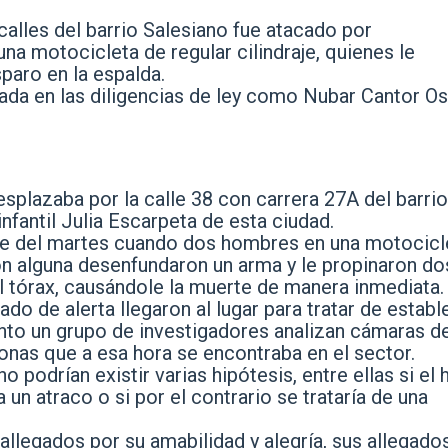
calles del barrio Salesiano fue atacado por
a motocicleta de regular cilindraje
, quienes le
sparo en la espalda.
icada en las diligencias de ley como Nubar Cantor Os
plazaba por la calle 38 con carrera 27A del barrio
nfantil Julia Escarpeta de esta ciudad.
oche del martes cuando dos hombres en una motocicl
ión alguna desenfundaron un arma y le propinaron do
el tórax, causándole la muerte de manera inmediata.
do de alerta llegaron al lugar para tratar de establ
tanto un grupo de investigadores analizan cámaras d
onas que a esa hora se encontraba en el sector.
o podrían existir varias hipótesis, entre ellas si el
un atraco o si por el contrario se trataría de una
allegados por su amabilidad y alegría, sus allegado