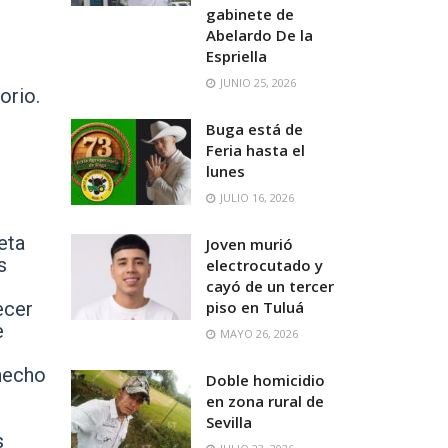
gabinete de
Abelardo De la
Espriella
JUNIO 25, 2026
orio.
Buga está de
Feria hasta el
lunes
JULIO 16, 2026
eta
Joven murió
s
electrocutado y
cayó de un tercer
ecer
piso en Tuluá
e
MAYO 26, 2026
 hecho
Doble homicidio
en zona rural de
Sevilla
s