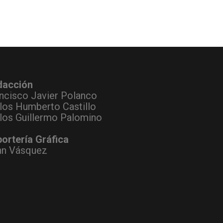
dacción
ncisco Javier Polanco
los Humberto Castillo
los Guillermo Palomino
ortería Gráfica
hn Vásquez