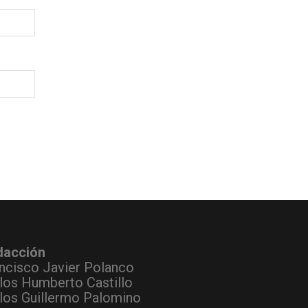
dacción
ncisco Javier Polanco
los Humberto Castillo
los Guillermo Palomino