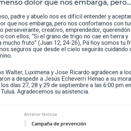
inmenso dolor que nos embarga, pero...
so, padre y abuelo nos es difícil entender y aceptar
olor que nos embarga, pero nos confortamos con tu
do perseverante, creativo, emprendedor, querendón
 con ellos, “Si el grano de trigo no cae en tierra y
a mucho fruto” (Juan 12, 24-26), Pá hoy somos tu fr
mos seguros que desde el cielo seguirás cuidando 
mino.
ijos Walter, Luximena y Jose Ricardo agradecen a lo
aron a despedir a Jesús Echeverri Henao a su mor
s los días 27, 28 y 29 de septiembre a las 6:00 pm en
e Tuluá. Agradecemos su asistencia.
Anterior Noticia
Campaña de prevención