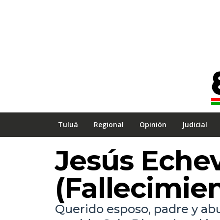
Tuluá
Regional
Opinión
Judicial
Jesús Eche
(Fallecimie
Querido esposo, padre y abue