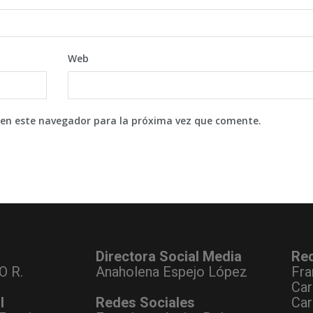
Web
 en este navegador para la próxima vez que comente.
Directora Social Media
Re
O R.
Anaholena Espejo López
Fra
Car
l
Redes Sociales
Car