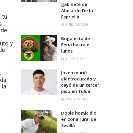
gabinete de
Abelardo De la
 tu
Espriella
s
JUNIO 25, 2026
 de
Buga está de
uto y
Feria hasta el
de
lunes
JULIO 16, 2026
Joven murió
s
electrocutado y
ada
cayó de un tercer
 la
piso en Tuluá
MAYO 26, 2026
Doble homicidio
en zona rural de
Sevilla