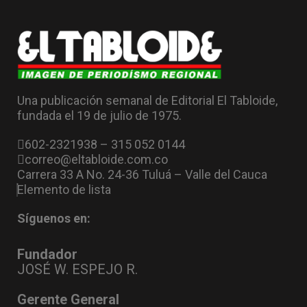
Una publicación semanal de Editorial El Tabloide,
fundada el 19 de julio de 1975.
602-2321938 – 315 052 0144
correo@eltabloide.com.co
Carrera 33 A No. 24-36 Tuluá – Valle del Cauca
Elemento de lista
Síguenos en:
Fundador
JOSÉ W. ESPEJO R.
Gerente General