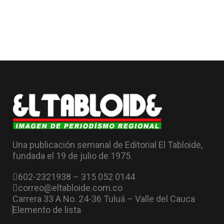
Una publicación semanal de Editorial El Tabloide,
fundada el 19 de julio de 1975.
602-2321938 – 315 052 0144
correo@eltabloide.com.co
Carrera 33 A No. 24-36 Tuluá – Valle del Cauca
Elemento de lista