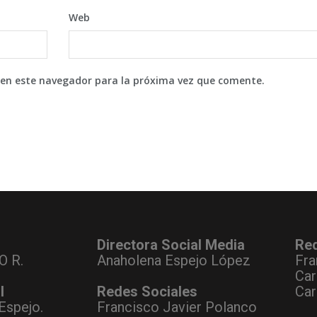
Web
 en este navegador para la próxima vez que comente.
Directora Social Media
Re
O R.
Anaholena Espejo López
Fra
Car
l
Redes Sociales
Car
Espejo.
Francisco Javier Polanco