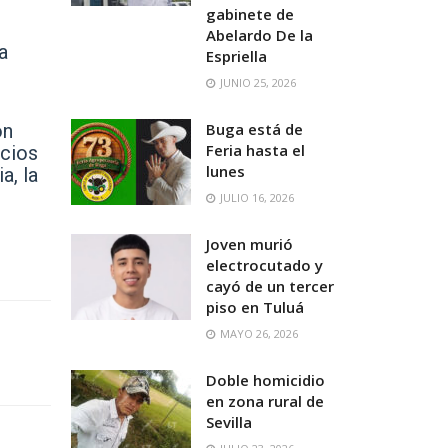
gabinete de
Abelardo De la
a
Espriella
JUNIO 25, 2026
on
Buga está de
Feria hasta el
acios
lunes
a, la
JULIO 16, 2026
Joven murió
electrocutado y
cayó de un tercer
piso en Tuluá
MAYO 26, 2026
Doble homicidio
en zona rural de
Sevilla