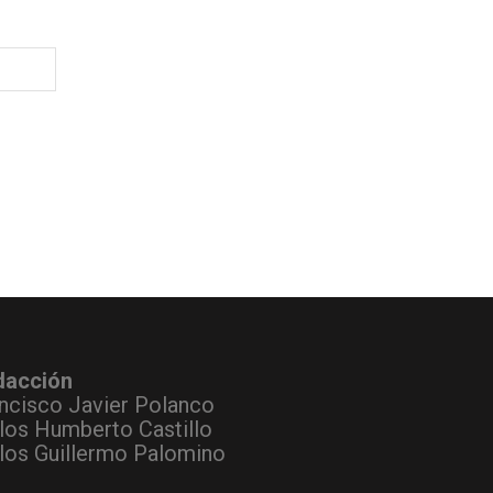
dacción
ncisco Javier Polanco
los Humberto Castillo
los Guillermo Palomino