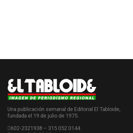
Una publicación semanal de Editorial El Tabloide,
fundada el 19 de julio de 1975.
602-2321938 – 315 052 0144