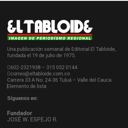
Una publicación semanal de Editorial El Tabloide,
fundada el 19 de julio de 1975.
602-2321938 – 315 052 0144
correo@eltabloide.com.co
Carrera 33 A No. 24-36 Tuluá – Valle del Cauca
Elemento de lista
Síguenos en:
Fundador
JOSÉ W. ESPEJO R.