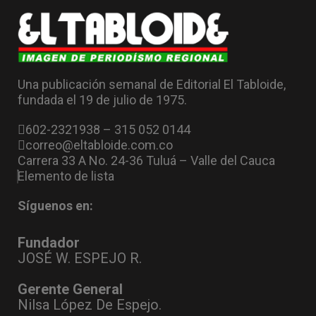
Una publicación semanal de Editorial El Tabloide,
fundada el 19 de julio de 1975.
602-2321938 – 315 052 0144
correo@eltabloide.com.co
Carrera 33 A No. 24-36 Tuluá – Valle del Cauca
Elemento de lista
Síguenos en:
Fundador
JOSÉ W. ESPEJO R.
Gerente General
Nilsa López De Espejo.