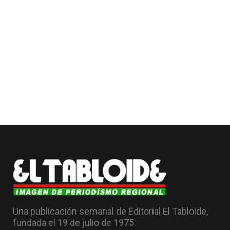
Una publicación semanal de Editorial El Tabloide,
fundada el 19 de julio de 1975.