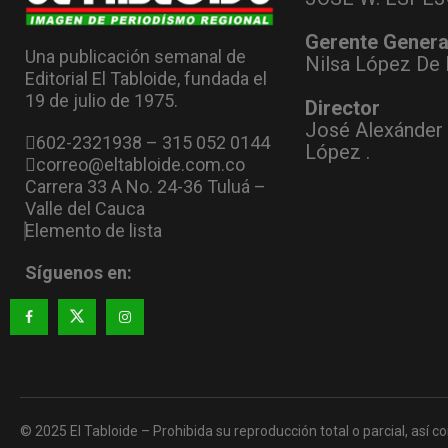
Gerente Genera
Una publicación semanal de
Nilsa López De 
Editorial El Tabloide, fundada el
19 de julio de 1975.
Director
José Alexánder
602-2321938 – 315 052 0144
López .
correo@eltabloide.com.co
Carrera 33 A No. 24-36 Tuluá –
Valle del Cauca
Elemento de lista
Síguenos en:
© 2025 El Tabloide – Prohibida su reproducción total o parcial, así co