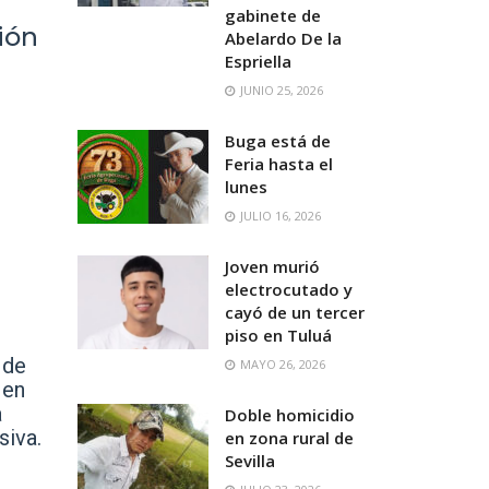
gabinete de
ión
Abelardo De la
Espriella
JUNIO 25, 2026
Buga está de
Feria hasta el
lunes
JULIO 16, 2026
Joven murió
electrocutado y
cayó de un tercer
piso en Tuluá
 de
MAYO 26, 2026
 en
a
Doble homicidio
siva.
en zona rural de
Sevilla