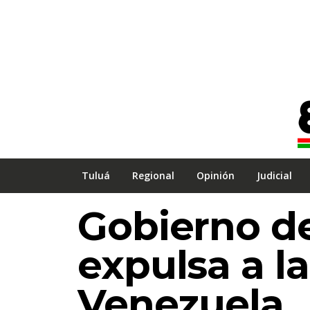
Tuluá
Regional
Opinión
Judicial
Gobierno d
expulsa a l
Venezuela