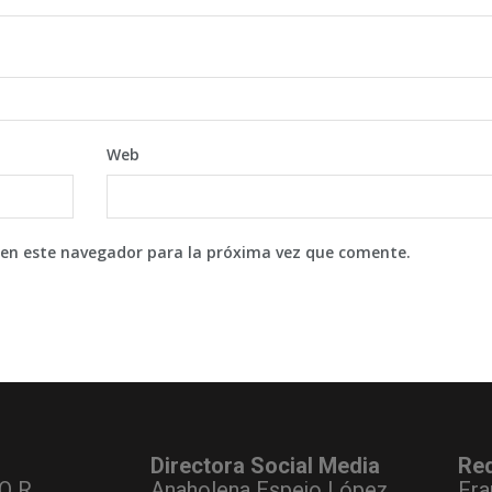
Web
 en este navegador para la próxima vez que comente.
Directora Social Media
Re
O R.
Anaholena Espejo López
Fra