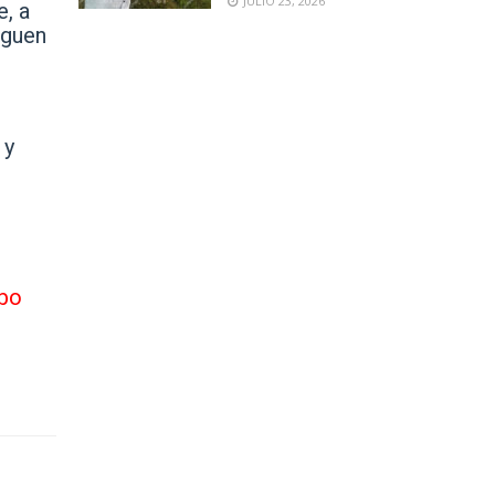
JULIO 23, 2026
e, a
eguen
 y
mbo