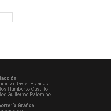
dacción
ncisco Javier Polanco
los Humberto Castillo
los Guillermo Palomino
ortería Gráfica
hn Vásquez