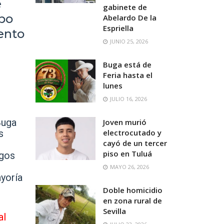
e
gabinete de
ipo
Abelardo De la
Espriella
ento
JUNIO 25, 2026
Buga está de
Feria hasta el
lunes
JULIO 16, 2026
Buga
Joven murió
s
electrocutado y
cayó de un tercer
piso en Tuluá
egos
MAYO 26, 2026
yoría
Doble homicidio
en zona rural de
Sevilla