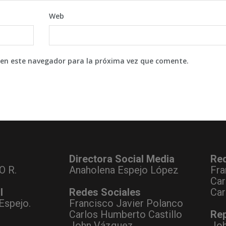
Web
 en este navegador para la próxima vez que comente.
Directora Social Media
Re
O R.
Anaholena Espejo López
Fra
Car
l
Redes Sociales
Car
Espejo.
Francisco Javier Polanco
Carlos Humberto Castillo
Rep
John Vázquez
Jo