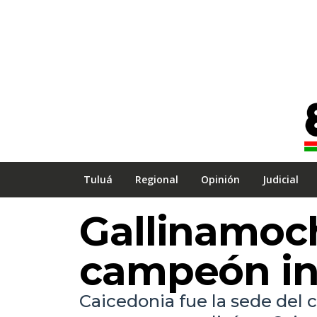
Tuluá
Regional
Opinión
Judicial
Gallinamoch
campeón inf
Caicedonia fue la sede del