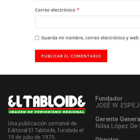
Correo electrónico
*
Guarda mi nombre, correo electrónico y web
Fundador
JOSÉ W. ESPEJ
Gerente Genera
Una publicación semanal de
Nilsa López De 
Editorial El Tabloide, fundada el
19 de julio de 1975.
Director