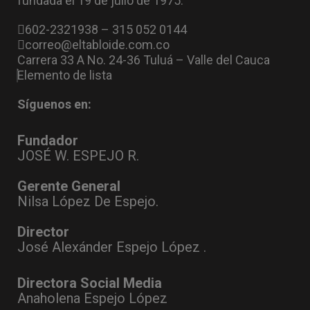
fundada el 19 de julio de 1975.
602-2321938 – 315 052 0144
correo@eltabloide.com.co
Carrera 33 A No. 24-36 Tuluá – Valle del Cauca
Elemento de lista
Síguenos en:
Fundador
JOSÉ W. ESPEJO R.
Gerente General
Nilsa López De Espejo.
Director
José Alexánder Espejo López .
Directora Social Media
Anaholena Espejo López