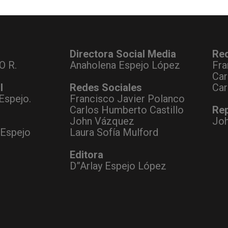
Directora Social Media
Re
O R.
Anaholena Espejo López
Fra
Car
l
Redes Sociales
Car
Espejo.
Francisco Javier Polanco
Carlos Humberto Castillo
Rep
John Vázquez
Jo
 Espejo
Laura Sofía Mulford
Editora
D”Arlay Espejo López