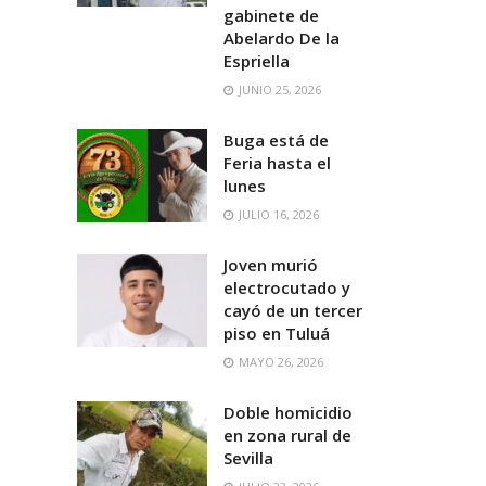
gabinete de
Abelardo De la
Espriella
JUNIO 25, 2026
Buga está de
Feria hasta el
lunes
JULIO 16, 2026
Joven murió
electrocutado y
cayó de un tercer
piso en Tuluá
MAYO 26, 2026
Doble homicidio
en zona rural de
Sevilla