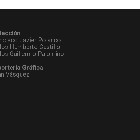
dacción
ncisco Javier Polanco
los Humberto Castillo
los Guillermo Palomino
ortería Gráfica
hn Vásquez