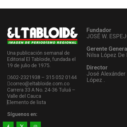
Fundador
JOSÉ W. ESPEJ
Gerente Genera
Una publicación semanal de
Nilsa López De 
Editorial El Tabloide, fundada el
19 de julio de 1975.
Director
José Alexánder
602-2321938 – 315 052 0144
López .
correo@eltabloide.com.co
Carrera 33 A No. 24-36 Tuluá –
Valle del Cauca
Elemento de lista
Síguenos en: