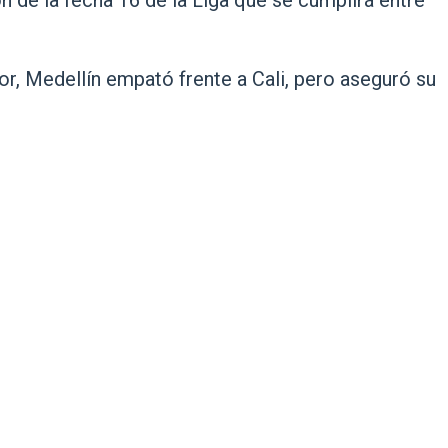
 de la fecha 16 de la Liga que se cumplirá entre
or, Medellín empató frente a Cali, pero aseguró su