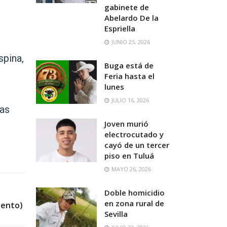
gabinete de
Abelardo De la
Espriella
JUNIO 25, 2026
spina,
Buga está de
Feria hasta el
lunes
JULIO 16, 2026
las
Joven murió
electrocutado y
cayó de un tercer
piso en Tuluá
MAYO 26, 2026
Doble homicidio
en zona rural de
iento)
Sevilla