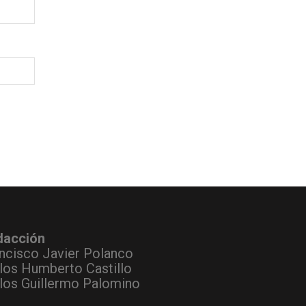
dacción
ncisco Javier Polanco
los Humberto Castillo
los Guillermo Palomino