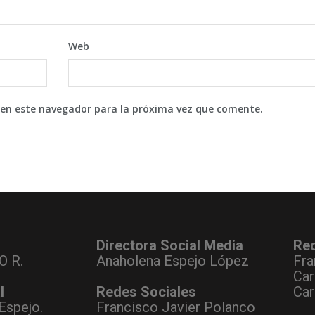
Web
 en este navegador para la próxima vez que comente.
Directora Social Media
Re
O R.
Anaholena Espejo López
Fra
Car
l
Redes Sociales
Car
Espejo.
Francisco Javier Polanco