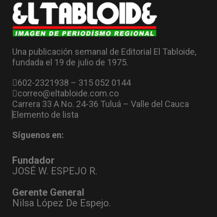
Una publicación semanal de Editorial El Tabloide,
fundada el 19 de julio de 1975.
602-2321938 – 315 052 0144
correo@eltabloide.com.co
Carrera 33 A No. 24-36 Tuluá – Valle del Cauca
Elemento de lista
Síguenos en:
Fundador
JOSÉ W. ESPEJO R.
Gerente General
Nilsa López De Espejo.