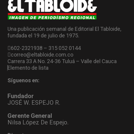
Una publicación semanal de Editorial El Tabloide,
fundada el 19 de julio de 1975.
602-2321938 – 315 052 0144
correo@eltabloide.com.co
Carrera 33 A No. 24-36 Tuluá – Valle del Cauca
Elemento de lista
Síguenos en:
Fundador
JOSÉ W. ESPEJO R.
Gerente General
Nilsa López De Espejo.