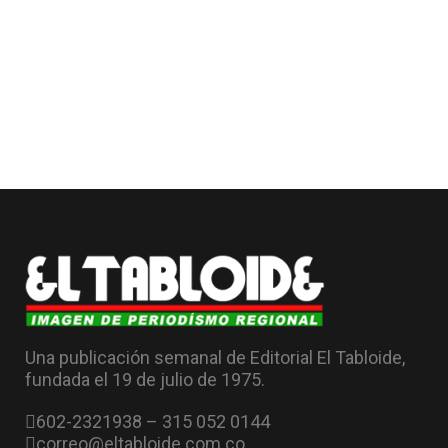
Una publicación semanal de Editorial El Tabloide,
fundada el 19 de julio de 1975.
602-2321938 – 315 052 0144
correo@eltabloide.com.co