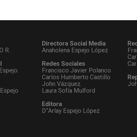
Directora Social Media
Re
O R.
Anaholena Espejo López
Fra
Car
l
Redes Sociales
Car
Espejo.
Francisco Javier Polanco
Carlos Humberto Castillo
Rep
John Vázquez
Jo
 Espejo
Laura Sofía Mulford
Editora
D”Arlay Espejo López