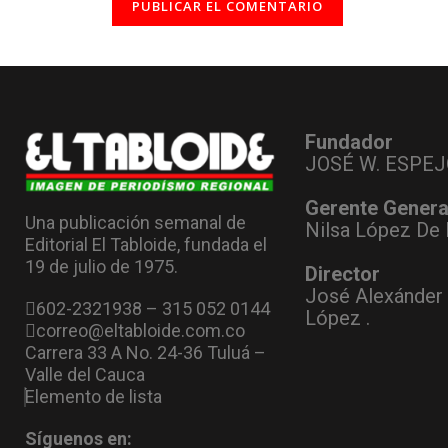
Fundador
JOSÉ W. ESPEJ
Gerente Genera
Una publicación semanal de
Nilsa López De 
Editorial El Tabloide, fundada el
19 de julio de 1975.
Director
José Alexánder
602-2321938 – 315 052 0144
López .
correo@eltabloide.com.co
Carrera 33 A No. 24-36 Tuluá –
Valle del Cauca
Elemento de lista
Síguenos en: