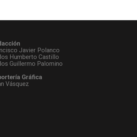
dacción
ncisco Javier Polanco
los Humberto Castillo
los Guillermo Palomino
ortería Gráfica
hn Vásquez