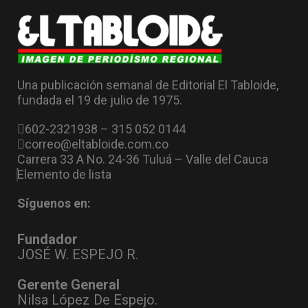
Una publicación semanal de Editorial El Tabloide,
fundada el 19 de julio de 1975.
602-2321938 – 315 052 0144
correo@eltabloide.com.co
Carrera 33 A No. 24-36 Tuluá – Valle del Cauca
Elemento de lista
Síguenos en:
Fundador
JOSÉ W. ESPEJO R.
Gerente General
Nilsa López De Espejo.