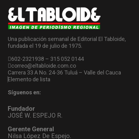
Una publicación semanal de Editorial El Tabloide,
fundada el 19 de julio de 1975.
602-2321938 – 315 052 0144
correo@eltabloide.com.co
Carrera 33 A No. 24-36 Tuluá – Valle del Cauca
Elemento de lista
Síguenos en:
Fundador
JOSÉ W. ESPEJO R.
Gerente General
Nilsa López De Espejo.