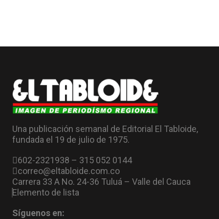
Una publicación semanal de Editorial El Tabloide,
fundada el 19 de julio de 1975.
602-2321938 – 315 052 0144
correo@eltabloide.com.co
Carrera 33 A No. 24-36 Tuluá – Valle del Cauca
Elemento de lista
Síguenos en: