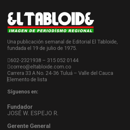
Una publicación semanal de Editorial El Tabloide,
fundada el 19 de julio de 1975.
602-2321938 – 315 052 0144
correo@eltabloide.com.co
Carrera 33 A No. 24-36 Tuluá – Valle del Cauca
Elemento de lista
Síguenos en:
Fundador
JOSÉ W. ESPEJO R.
Gerente General