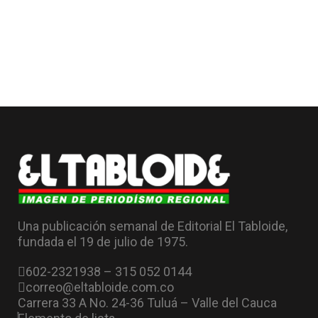
Una publicación semanal de Editorial El Tabloide,
fundada el 19 de julio de 1975.
602-2321938 – 315 052 0144
correo@eltabloide.com.co
Carrera 33 A No. 24-36 Tuluá – Valle del Cauca