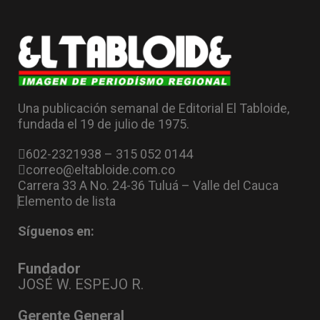
Una publicación semanal de Editorial El Tabloide,
fundada el 19 de julio de 1975.
602-2321938 – 315 052 0144
correo@eltabloide.com.co
Carrera 33 A No. 24-36 Tuluá – Valle del Cauca
Elemento de lista
Síguenos en:
Fundador
JOSÉ W. ESPEJO R.
Gerente General