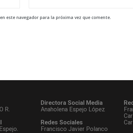
 en este navegador para la próxima vez que comente.
Directora Social Media
Re
O R.
Anaholena Espejo López
Fra
Car
l
Redes Sociales
Car
Espejo.
Francisco Javier Polanco