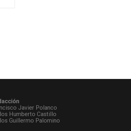
dacción
ncisco Javier Polanco
los Humberto Castillo
los Guillermo Palomino