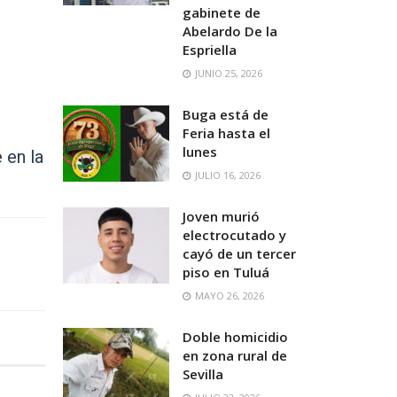
gabinete de
Abelardo De la
Espriella
JUNIO 25, 2026
Buga está de
Feria hasta el
lunes
 en la
JULIO 16, 2026
Joven murió
electrocutado y
cayó de un tercer
piso en Tuluá
MAYO 26, 2026
Doble homicidio
en zona rural de
Sevilla