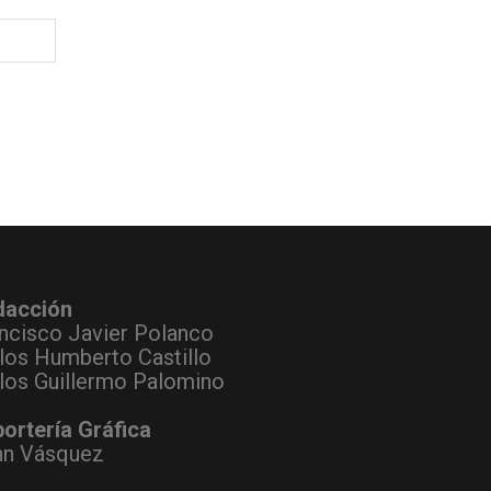
dacción
ncisco Javier Polanco
los Humberto Castillo
los Guillermo Palomino
ortería Gráfica
hn Vásquez