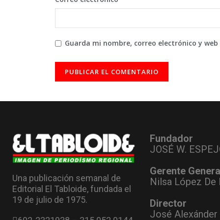
Guarda mi nombre, correo electrónico y web
Fundador
JOSÉ W. ESPEJ
Gerente Genera
Una publicación semanal de
Nilsa López De 
Editorial El Tabloide, fundada el
19 de julio de 1975.
Director
José Alexánder