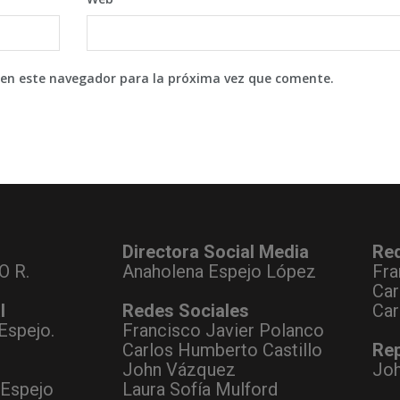
 en este navegador para la próxima vez que comente.
Directora Social Media
Re
O R.
Anaholena Espejo López
Fra
Car
l
Redes Sociales
Car
Espejo.
Francisco Javier Polanco
Carlos Humberto Castillo
Rep
John Vázquez
Jo
 Espejo
Laura Sofía Mulford