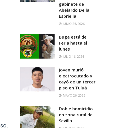
gabinete de
Abelardo De la
Espriella
JUNIO 25, 2026
Buga está de
Feria hasta el
lunes
JULIO 16, 2026
Joven murió
electrocutado y
cayó de un tercer
piso en Tuluá
MAYO 26, 2026
Doble homicidio
en zona rural de
Sevilla
aso,