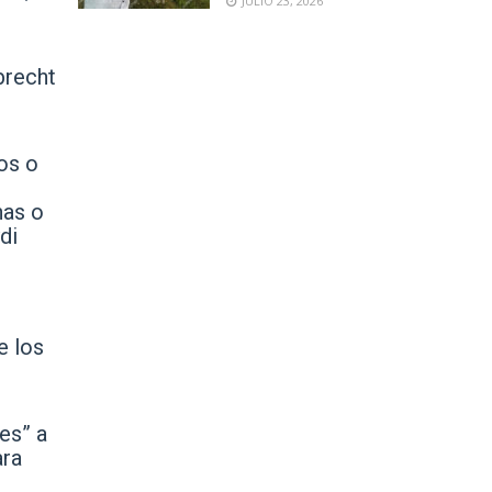
JULIO 23, 2026
brecht
os o
nas o
di
e los
es” a
ara