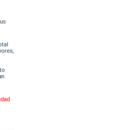
sus
otal
yores,
to
an
udad