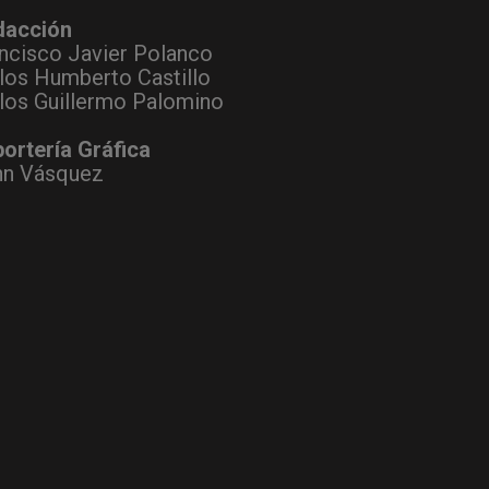
dacción
ncisco Javier Polanco
los Humberto Castillo
los Guillermo Palomino
ortería Gráfica
hn Vásquez