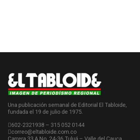
Una publicación semanal de Editorial El Tabloide,
fundada el 19 de julio de 1975.
602-2321938 – 315 052 0144
correo@eltabloide.com.co
Carrera 33 A No. 24-36 Tuluá – Valle del Cauca