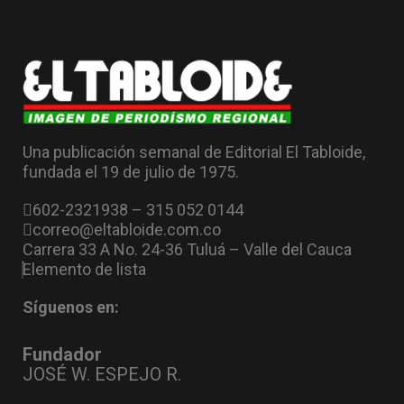
Una publicación semanal de Editorial El Tabloide,
fundada el 19 de julio de 1975.
602-2321938 – 315 052 0144
correo@eltabloide.com.co
Carrera 33 A No. 24-36 Tuluá – Valle del Cauca
Elemento de lista
Síguenos en:
Fundador
JOSÉ W. ESPEJO R.