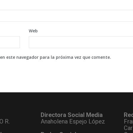
Web
 en este navegador para la próxima vez que comente.
Directora Social Media
Re
O R.
Anaholena Espejo López
Fra
Car