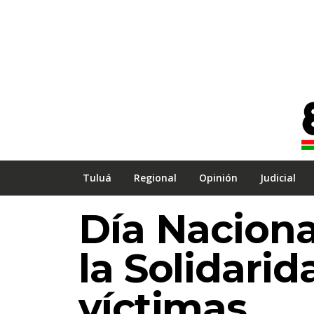
Tuluá
Regional
Opinión
Judicial
Día Naciona
la Solidarid
víctimas