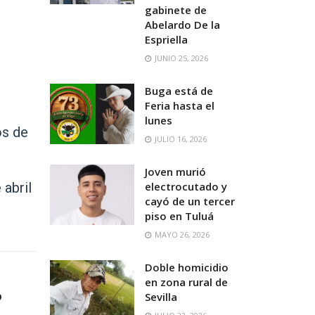
gabinete de
Abelardo De la
Espriella
JUNIO 25, 2026
Buga está de
Feria hasta el
lunes
os de
JULIO 16, 2026
Joven murió
abril
electrocutado y
cayó de un tercer
piso en Tuluá
MAYO 26, 2026
Doble homicidio
en zona rural de
o
Sevilla