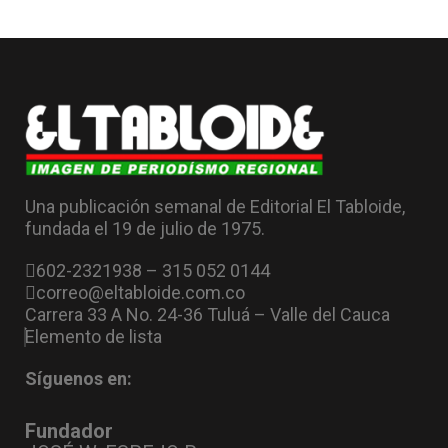
Una publicación semanal de Editorial El Tabloide,
fundada el 19 de julio de 1975.
602-2321938 – 315 052 0144
correo@eltabloide.com.co
Carrera 33 A No. 24-36 Tuluá – Valle del Cauca
Elemento de lista
Síguenos en:
Fundador