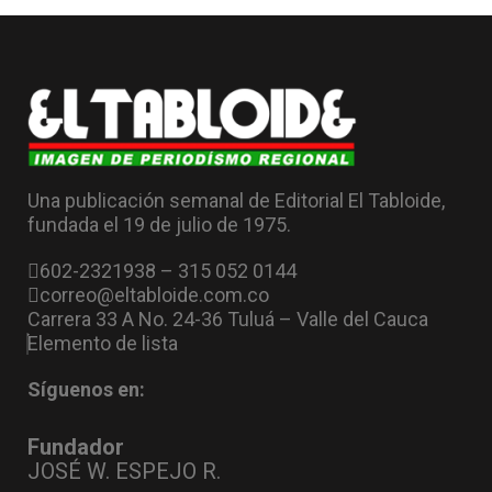
Una publicación semanal de Editorial El Tabloide,
fundada el 19 de julio de 1975.
602-2321938 – 315 052 0144
correo@eltabloide.com.co
Carrera 33 A No. 24-36 Tuluá – Valle del Cauca
Elemento de lista
Síguenos en:
Fundador
JOSÉ W. ESPEJO R.