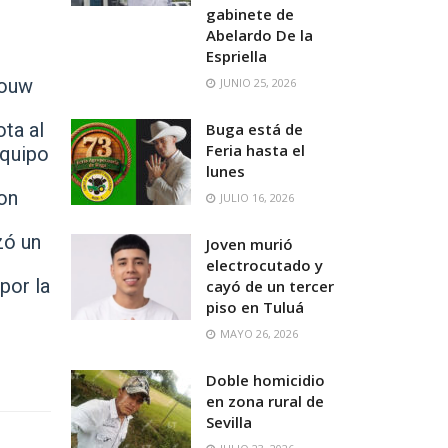
gabinete de
Abelardo De la
Espriella
Youw
JUNIO 25, 2026
ota al
Buga está de
Feria hasta el
equipo
lunes
son
JULIO 16, 2026
zó un
Joven murió
electrocutado y
por la
cayó de un tercer
piso en Tuluá
MAYO 26, 2026
Doble homicidio
en zona rural de
Sevilla