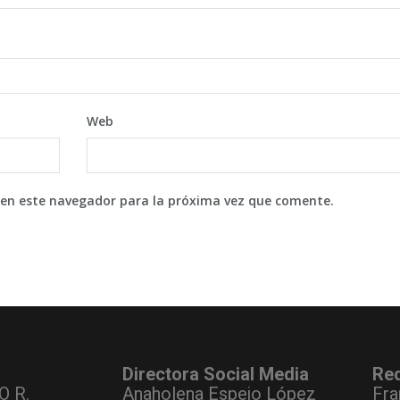
Web
 en este navegador para la próxima vez que comente.
Directora Social Media
Re
O R.
Anaholena Espejo López
Fra