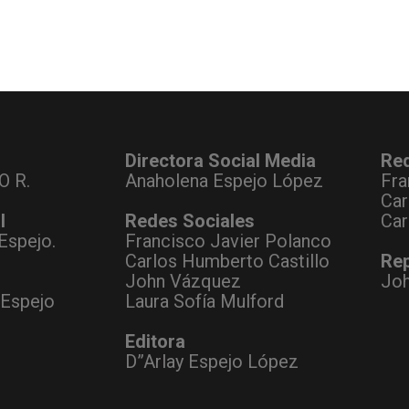
Directora Social Media
Re
O R.
Anaholena Espejo López
Fra
Car
l
Redes Sociales
Car
Espejo.
Francisco Javier Polanco
Carlos Humberto Castillo
Rep
John Vázquez
Jo
 Espejo
Laura Sofía Mulford
Editora
D”Arlay Espejo López