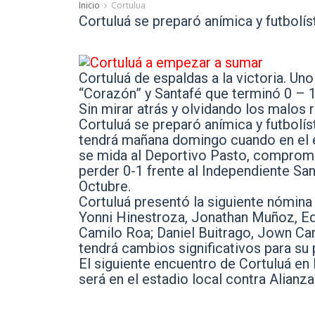
Inicio
Cortulua
Cortuluá se preparó anímica y futbolí
Cortuluá de espaldas a la victoria. Un
“Corazón” y Santafé que terminó 0 – 1 
Sin mirar atrás y olvidando los malos r
Cortuluá se preparó anímica y futbolí
tendrá mañana domingo cuando en el es
se mida al Deportivo Pasto, compromis
perder 0-1 frente al Independiente Sa
Octubre.
Cortuluá presentó la siguiente nómin
Yonni Hinestroza, Jonathan Muñoz, E
Camilo Roa; Daniel Buitrago, Jown Car
tendrá cambios significativos para su 
El siguiente encuentro de Cortuluá en 
será en el estadio local contra Alianz