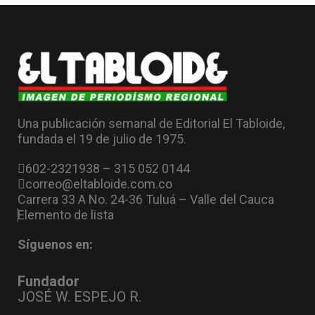
Una publicación semanal de Editorial El Tabloide,
fundada el 19 de julio de 1975.
602-2321938 – 315 052 0144
correo@eltabloide.com.co
Carrera 33 A No. 24-36 Tuluá – Valle del Cauca
Elemento de lista
Síguenos en:
Fundador
JOSÉ W. ESPEJO R.