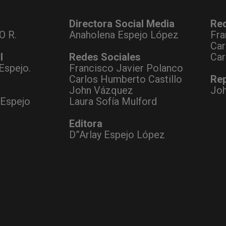
Directora Social Media
Re
O R.
Anaholena Espejo López
Fra
Car
l
Redes Sociales
Car
Espejo.
Francisco Javier Polanco
Carlos Humberto Castillo
Rep
John Vázquez
Jo
 Espejo
Laura Sofía Mulford
Editora
D”Arlay Espejo López