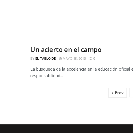
Un acierto en el campo
EDITORIAL
BY
EL TABLOIDE
MAYO 18, 2015
0
La búsqueda de la excelencia en la educación oficial e
responsabilidad...
Prev