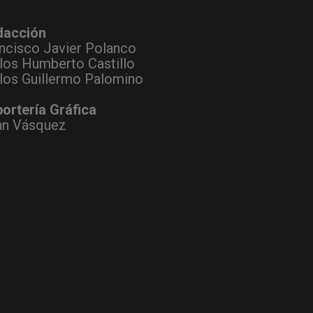
dacción
ncisco Javier Polanco
los Humberto Castillo
los Guillermo Palomino
ortería Gráfica
hn Vásquez