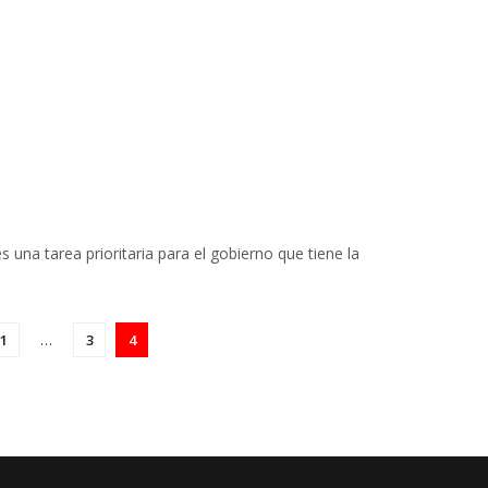
s una tarea prioritaria para el gobierno que tiene la
1
…
3
4