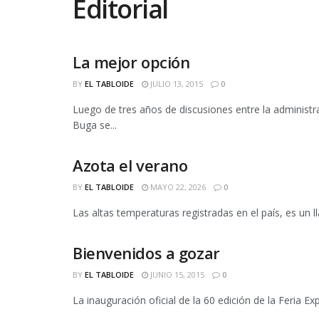
Editorial
La mejor opción
EDITORIAL
BY
EL TABLOIDE
JULIO 13, 2015
0
Luego de tres años de discusiones entre la administr
Buga se...
Azota el verano
EDITORIAL
BY
EL TABLOIDE
MAYO 22, 2026
0
Las altas temperaturas registradas en el país, es un l
Bienvenidos a gozar
EDITORIAL
BY
EL TABLOIDE
JUNIO 15, 2015
0
La inauguración oficial de la 60 edición de la Feria Exp