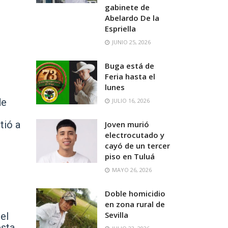
gabinete de
Abelardo De la
Espriella
JUNIO 25, 2026
Buga está de
Feria hasta el
lunes
de
JULIO 16, 2026
tió a
Joven murió
electrocutado y
cayó de un tercer
piso en Tuluá
MAYO 26, 2026
Doble homicidio
en zona rural de
Sevilla
el
esta