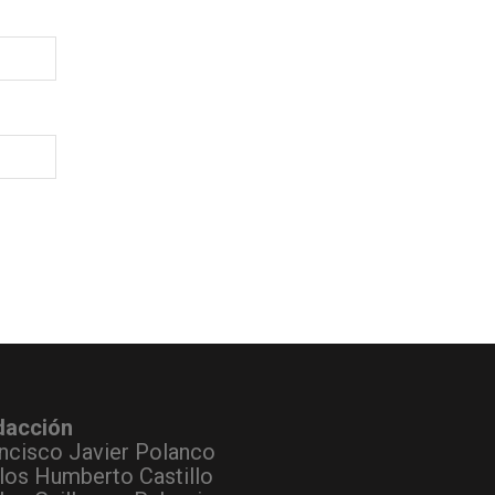
dacción
ncisco Javier Polanco
los Humberto Castillo