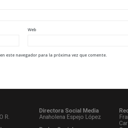
Web
 en este navegador para la próxima vez que comente.
Directora Social Media
Re
O R.
Anaholena Espejo López
Fra
Car