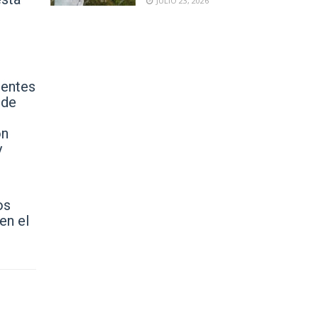
JULIO 23, 2026
tentes
 de
ón
y
os
en el